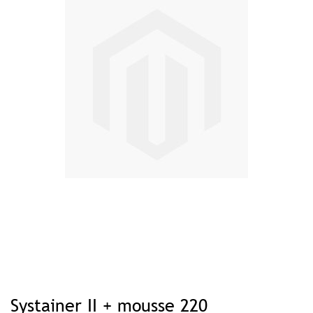
Skip
to
Systainer II + mousse 220
the
beginning