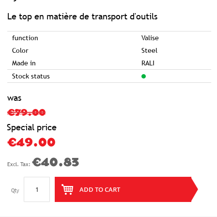
of
the
images
Le top en matière de transport d'outils
gallery
function
Valise
Color
Steel
Made in
RALI
Stock status
was
€79.00
Special price
€49.00
€40.83
ADD TO CART
Qty