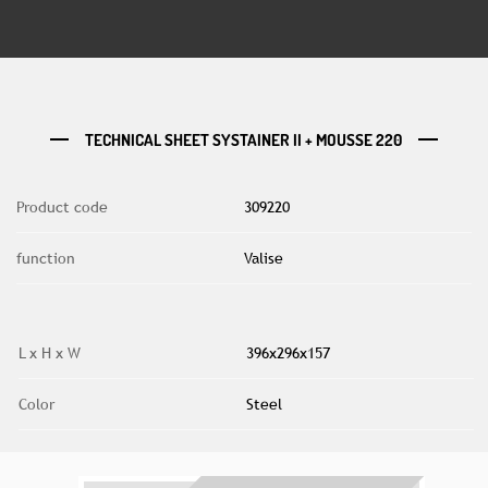
TECHNICAL SHEET SYSTAINER II + MOUSSE 220
Product code
309220
function
Valise
L x H x W
396x296x157
Color
Steel